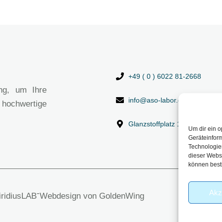
+49 ( 0 ) 6022 81-2668
ng, um Ihre
info@aso-labor.de
 hochwertige
Glanzstoffplatz 1, 63906 Erl
Um dir ein o
Geräteinfor
Technologien
dieser Websi
können best
Akz
-
viridiusLAB
Webdesign von GoldenWing