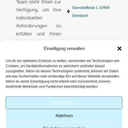
Team steht Ihnen zur
Glanzstoffplatz 1, 63906
Verfügung, um Ihre
Erlenbach
individuellen
Anforderungen zu
erfüllen und Ihnen
hochwertige
Einwilligung verwalten
analytische
Lösungen
Um dir ein optimales Erlebnis zu bieten, verwenden wir Technologien wie
anzubieten.
Cookies, um Geräteinformationen zu speichern und/oder darauf
zuzugreifen. Wenn du diesen Technologien zustimmst, können wir Daten
Impressum
wie das Surfverhalten oder eindeutige IDs auf dieser Website verarbeiten.
Datenschutzerklärun
Wenn du deine Einwilligung nicht erteilst oder zurückziehst, können
bestimmte Merkmale und Funktionen beeinträchtigt werden.
g
AGB
Akzeptieren
Ablehnen