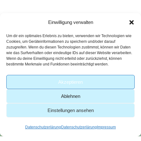
Einwilligung verwalten
Um dir ein optimales Erlebnis zu bieten, verwenden wir Technologien wie
Cookies, um Geräteinformationen zu speichern und/oder darauf
zuzugreifen. Wenn du diesen Technologien zustimmst, können wir Daten
Peter Kümpel
wie das Surfverhalten oder eindeutige IDs auf dieser Website verarbeiten.
Qualitätsmanagement
Wenn du deine Einwilligung nicht erteilst oder zurückziehst, können
bestimmte Merkmale und Funktionen beeinträchtigt werden.
peter.kuempel@aso-
labor.de
Akzeptieren
+49 6022 81-2642
Ablehnen
Einstellungen ansehen
Datenschutzerlärung
Datenschutzerlärung
Impressum