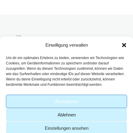
+49 ( 0 ) 6022 81-2668
Einwilligung verwalten
Unser erfahrenes
info@aso-labor.de
Team steht Ihnen zur
Um dir ein optimales Erlebnis zu bieten, verwenden wir Technologien wie
Glanzstoffplatz 1, 63906
Cookies, um Geräteinformationen zu speichern und/oder darauf
Verfügung, um Ihre
zuzugreifen. Wenn du diesen Technologien zustimmst, können wir Daten
Erlenbach
individuellen
wie das Surfverhalten oder eindeutige IDs auf dieser Website verarbeiten.
Wenn du deine Einwilligung nicht erteilst oder zurückziehst, können
Anforderungen zu
bestimmte Merkmale und Funktionen beeinträchtigt werden.
erfüllen und Ihnen
hochwertige
Akzeptieren
analytische
Lösungen
Ablehnen
anzubieten.
Einstellungen ansehen
Impressum