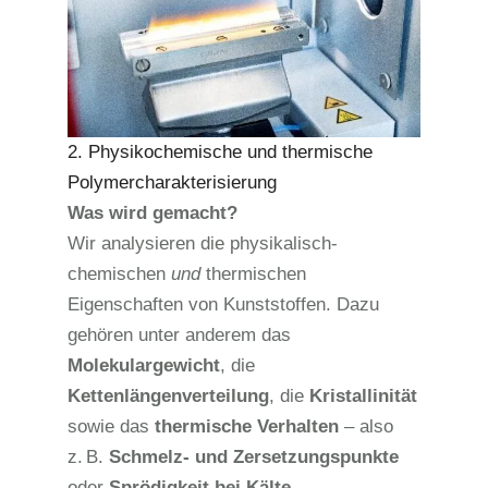
2. Physikochemische und thermische
Polymercharakterisierung
Was wird gemacht?
Wir analysieren die physikalisch-
chemischen
und
thermischen
Eigenschaften von Kunststoffen. Dazu
gehören unter anderem das
Molekulargewicht
, die
Kettenlängenverteilung
, die
Kristallinität
sowie das
thermische Verhalten
– also
z.
B.
Schmelz- und Zersetzungspunkte
oder
Sprödigkeit bei Kälte
.