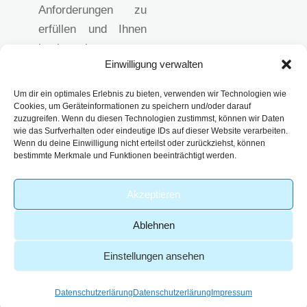
Anforderungen zu
erfüllen und Ihnen
hochwertige
Einwilligung verwalten
analytische
Lösungen
Um dir ein optimales Erlebnis zu bieten, verwenden wir Technologien wie
anzubieten.
Cookies, um Geräteinformationen zu speichern und/oder darauf
zuzugreifen. Wenn du diesen Technologien zustimmst, können wir Daten
Impressum
wie das Surfverhalten oder eindeutige IDs auf dieser Website verarbeiten.
Datenschutzerklärun
Wenn du deine Einwilligung nicht erteilst oder zurückziehst, können
bestimmte Merkmale und Funktionen beeinträchtigt werden.
g
AGB
Akzeptieren
Ablehnen
Einstellungen ansehen
-
© 2026 – Analytik Service
| Part of
Webdesign von
Obernburg GmbH
viridiusLAB
GoldenWing
Datenschutzerlärung
Datenschutzerlärung
Impressum