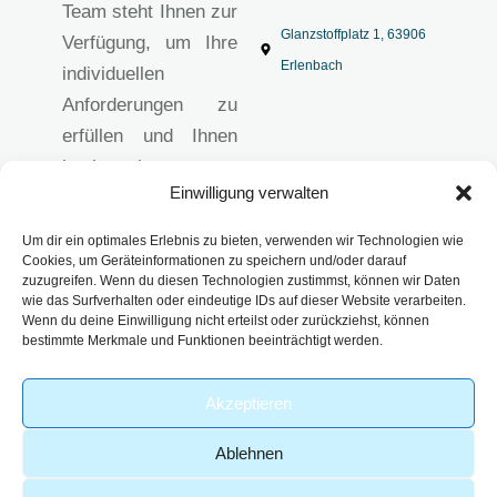
Team steht Ihnen zur
Glanzstoffplatz 1, 63906
Verfügung, um Ihre
Erlenbach
individuellen
Anforderungen zu
erfüllen und Ihnen
hochwertige
Einwilligung verwalten
analytische
Lösungen
Um dir ein optimales Erlebnis zu bieten, verwenden wir Technologien wie
anzubieten.
Cookies, um Geräteinformationen zu speichern und/oder darauf
zuzugreifen. Wenn du diesen Technologien zustimmst, können wir Daten
Impressum
wie das Surfverhalten oder eindeutige IDs auf dieser Website verarbeiten.
Datenschutzerklärun
Wenn du deine Einwilligung nicht erteilst oder zurückziehst, können
bestimmte Merkmale und Funktionen beeinträchtigt werden.
g
AGB
Akzeptieren
Ablehnen