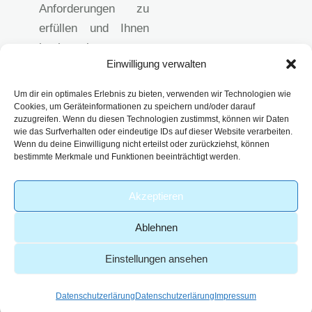
Anforderungen zu
erfüllen und Ihnen
hochwertige
Einwilligung verwalten
analytische
Lösungen
Um dir ein optimales Erlebnis zu bieten, verwenden wir Technologien wie
anzubieten.
Cookies, um Geräteinformationen zu speichern und/oder darauf
zuzugreifen. Wenn du diesen Technologien zustimmst, können wir Daten
Impressum
wie das Surfverhalten oder eindeutige IDs auf dieser Website verarbeiten.
Datenschutzerklärun
Wenn du deine Einwilligung nicht erteilst oder zurückziehst, können
bestimmte Merkmale und Funktionen beeinträchtigt werden.
g
AGB
Akzeptieren
Ablehnen
Einstellungen ansehen
-
© 2026 – Analytik Service
| Part of
Webdesign von
Obernburg GmbH
viridiusLAB
GoldenWing
Datenschutzerlärung
Datenschutzerlärung
Impressum