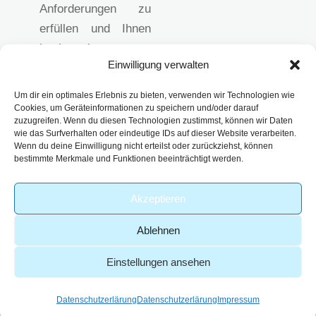
Anforderungen zu
erfüllen und Ihnen
hochwertige
Einwilligung verwalten
analytische
Lösungen
Um dir ein optimales Erlebnis zu bieten, verwenden wir Technologien wie
anzubieten.
Cookies, um Geräteinformationen zu speichern und/oder darauf
zuzugreifen. Wenn du diesen Technologien zustimmst, können wir Daten
Impressum
wie das Surfverhalten oder eindeutige IDs auf dieser Website verarbeiten.
Datenschutzerklärun
Wenn du deine Einwilligung nicht erteilst oder zurückziehst, können
bestimmte Merkmale und Funktionen beeinträchtigt werden.
g
AGB
Akzeptieren
Ablehnen
Einstellungen ansehen
-
© 2026 – Analytik Service
| Part of
Webdesign von
Obernburg GmbH
viridiusLAB
GoldenWing
Datenschutzerlärung
Datenschutzerlärung
Impressum