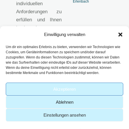
Erlenbach
individuellen
Anforderungen zu
erfüllen und Ihnen
hochwertige
Einwilligung verwalten
analytische
Lösungen
Um dir ein optimales Erlebnis zu bieten, verwenden wir Technologien wie
anzubieten.
Cookies, um Geräteinformationen zu speichern und/oder darauf
zuzugreifen. Wenn du diesen Technologien zustimmst, können wir Daten
Impressum
wie das Surfverhalten oder eindeutige IDs auf dieser Website verarbeiten.
Datenschutzerklärun
Wenn du deine Einwilligung nicht erteilst oder zurückziehst, können
bestimmte Merkmale und Funktionen beeinträchtigt werden.
g
AGB
Akzeptieren
Ablehnen
Einstellungen ansehen
-
© 2026 – Analytik Service
| Part of
Webdesign von
Obernburg GmbH
viridiusLAB
GoldenWing