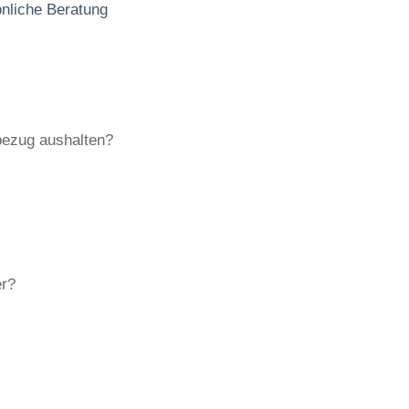
önliche Beratung
bezug aushalten?
er?