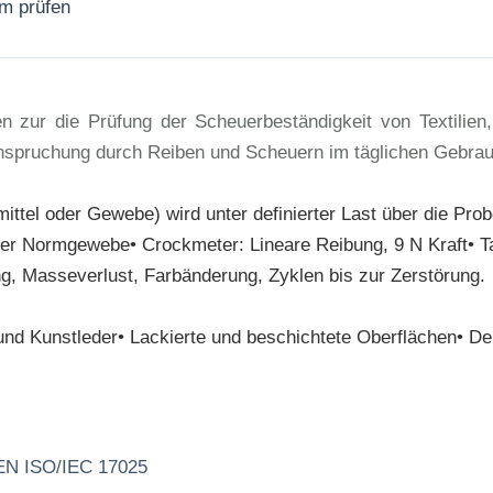
rm prüfen
Jetzt anfragen
n zur die Prüfung der Scheuerbeständigkeit von Textilien
nspruchung durch Reiben und Scheuern im täglichen Gebrau
mittel oder Gewebe) wird unter definierter Last über die Pro
er Normgewebe• Crockmeter: Lineare Reibung, 9 N Kraft• T
ng, Masseverlust, Farbänderung, Zyklen bis zur Zerstörung.
r und Kunstleder• Lackierte und beschichtete Oberflächen• D
 EN ISO/IEC 17025