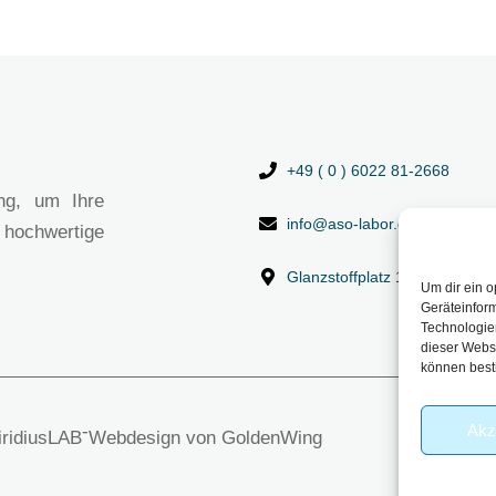
+49 ( 0 ) 6022 81-2668
ng, um Ihre
info@aso-labor.de
 hochwertige
Glanzstoffplatz 1, 63906 Erl
Um dir ein o
Geräteinfor
Technologien
dieser Websi
können best
Akz
-
viridiusLAB
Webdesign von GoldenWing