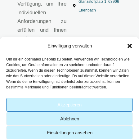
Glanzstoffplatz 1, 63906
Verfügung, um Ihre
Erlenbach
individuellen
Anforderungen zu
erfüllen und Ihnen
hochwertige
Einwilligung verwalten
analytische
Lösungen
Um dir ein optimales Erlebnis zu bieten, verwenden wir Technologien wie
anzubieten.
Cookies, um Geräteinformationen zu speichern und/oder darauf
zuzugreifen. Wenn du diesen Technologien zustimmst, können wir Daten
Impressum
wie das Surfverhalten oder eindeutige IDs auf dieser Website verarbeiten.
Datenschutzerklärun
Wenn du deine Einwilligung nicht erteilst oder zurückziehst, können
bestimmte Merkmale und Funktionen beeinträchtigt werden.
g
AGB
Akzeptieren
Ablehnen
Einstellungen ansehen
-
© 2026 – Analytik Service
| Part of
Webdesign von