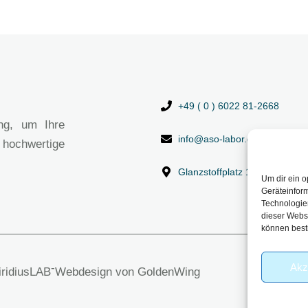
+49 ( 0 ) 6022 81-2668
ng, um Ihre
info@aso-labor.de
 hochwertige
Glanzstoffplatz 1, 63906 Erl
Um dir ein o
Geräteinfor
Technologien
dieser Websi
können best
Akz
-
viridiusLAB
Webdesign von GoldenWing