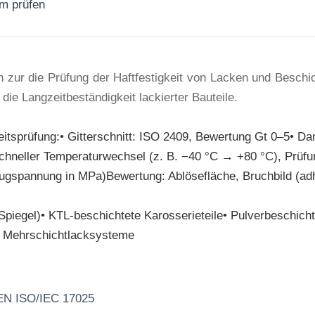
rm prüfen
Jetzt anfragen
n zur die Prüfung der Haftfestigkeit von Lacken und Beschi
die Langzeitbeständigkeit lackierter Bauteile.
itsprüfung:• Gitterschnitt: ISO 2409, Bewertung Gt 0–5• D
chneller Temperaturwechsel (z. B. −40 °C → +80 °C), Prüfun
ugspannung in MPa)Bewertung: Ablösefläche, Bruchbild (adhä
, Spiegel)• KTL-beschichtete Karosserieteile• Pulverbeschich
e• Mehrschichtlacksysteme
 EN ISO/IEC 17025