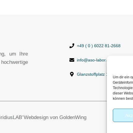
+49 ( 0 ) 6022 81-2668
ng, um Ihre
info@aso-labor.de
 hochwertige
Glanzstoffplatz 1, 63906 Erl
Um dir ein o
Geräteinfor
Technologien
dieser Websi
können best
Akz
-
viridiusLAB
Webdesign von GoldenWing