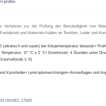
rm prüfen
Jetzt anfragen
 Verfahren zur die Prüfung der Beständigkeit von Mate
arbabrieb und Materialschäden an Textilien, Leder und Kuns
 (alkalisch und sauer) bei Körpertemperatur belastet:• Pr
• Temperatur: 37 °C ± 2 °C• Einwirkzeit: 4 Stunden unter D
 (Graumaßstab 1–5)
r und Kunstleder• Lenkradumwicklungen• Armauflagen und Ko
 EN ISO/IEC 17025