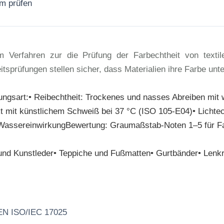
rm prüfen
Jetzt anfragen
Verfahren zur die Prüfung der Farbechtheit von textilen
tsprüfungen stellen sicher, dass Materialien ihre Farbe un
hungsart:• Reibechtheit: Trockenes und nasses Abreiben m
t mit künstlichem Schweiß bei 37 °C (ISO 105-E04)• Lichtec
r WassereinwirkungBewertung: Graumaßstab-Noten 1–5 für F
er und Kunstleder• Teppiche und Fußmatten• Gurtbänder• Le
 EN ISO/IEC 17025