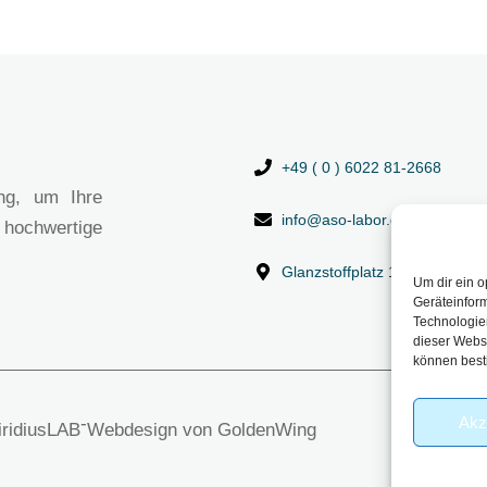
+49 ( 0 ) 6022 81-2668
ng, um Ihre
info@aso-labor.de
 hochwertige
Glanzstoffplatz 1, 63906 Erl
Um dir ein o
Geräteinfor
Technologien
dieser Websi
können best
Akz
-
viridiusLAB
Webdesign von GoldenWing