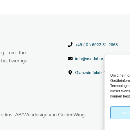
+49 ( 0 ) 6022 81-2668
ng, um Ihre
info@aso-labor.de
 hochwertige
Glanzstoffplatz 1, 63906 Erl
Um dir ein o
Geräteinfor
Technologien
dieser Websi
können best
Akz
-
viridiusLAB
Webdesign von GoldenWing