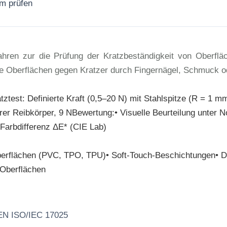
rm prüfen
Jetzt anfragen
ahren zur die Prüfung der Kratzbeständigkeit von Oberfl
are Oberflächen gegen Kratzer durch Fingernägel, Schmuck 
ztest: Definierte Kraft (0,5–20 N) mit Stahlspitze (R = 1 m
rer Reibkörper, 9 NBewertung:• Visuelle Beurteilung unter N
Farbdifferenz ΔE* (CIE Lab)
Oberflächen (PVC, TPO, TPU)• Soft-Touch-Beschichtungen• D
-Oberflächen
 EN ISO/IEC 17025