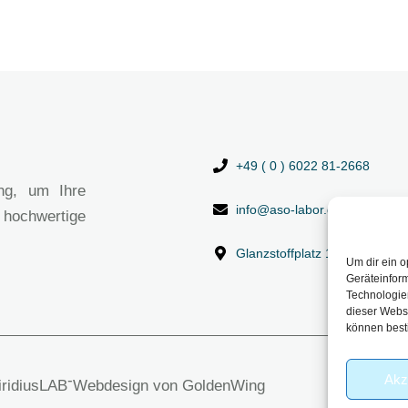
+49 ( 0 ) 6022 81-2668
ng, um Ihre
info@aso-labor.de
 hochwertige
Glanzstoffplatz 1, 63906 Erl
Um dir ein o
Geräteinfor
Technologien
dieser Websi
können best
Akz
-
viridiusLAB
Webdesign von GoldenWing