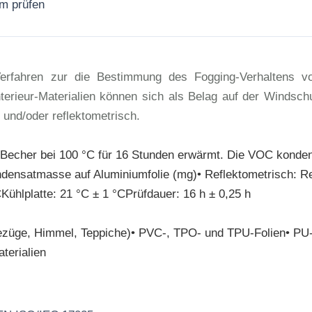
rm prüfen
Jetzt anfragen
fahren zur die Bestimmung des Fogging-Verhaltens von 
erieur-Materialien können sich als Belag auf der Windsch
h und/oder reflektometrisch.
-Becher bei 100 °C für 16 Stunden erwärmt. Die VOC konden
densatmasse auf Aluminiumfolie (mg)• Reflektometrisch: Re
Kühlplatte: 21 °C ± 1 °CPrüfdauer: 16 h ± 0,25 h
zbezüge, Himmel, Teppiche)• PVC-, TPO- und TPU-Folien• PU
terialien