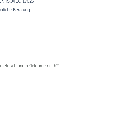
 EN ISO/IEC 17025
önliche Beratung
metrisch und reflektometrisch?