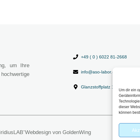
+49 ( 0 ) 6022 81-2668
ng, um Ihre
info@aso-labor.de
 hochwertige
Glanzstoffplatz 1, 63906 Erl
Um dir ein o
Geräteinfor
Technologien
dieser Websi
können best
Akz
-
viridiusLAB
Webdesign von GoldenWing