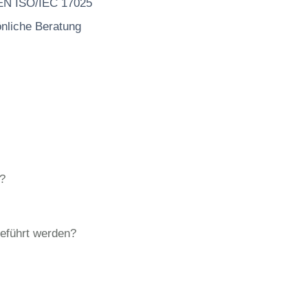
 EN ISO/IEC 17025
önliche Beratung
?
geführt werden?