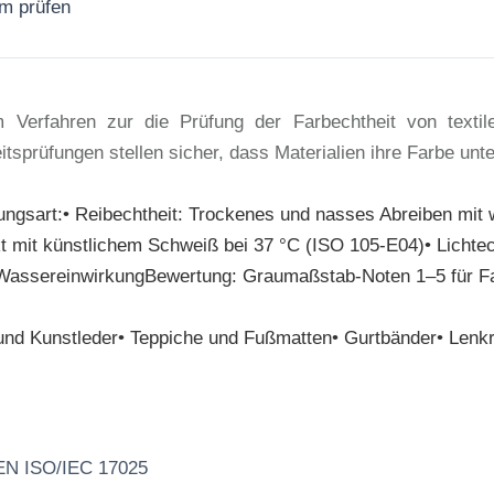
rm prüfen
Jetzt anfragen
Verfahren zur die Prüfung der Farbechtheit von textilen
tsprüfungen stellen sicher, dass Materialien ihre Farbe un
hungsart:• Reibechtheit: Trockenes und nasses Abreiben m
t mit künstlichem Schweiß bei 37 °C (ISO 105-E04)• Lichtec
r WassereinwirkungBewertung: Graumaßstab-Noten 1–5 für F
er und Kunstleder• Teppiche und Fußmatten• Gurtbänder• Le
 EN ISO/IEC 17025