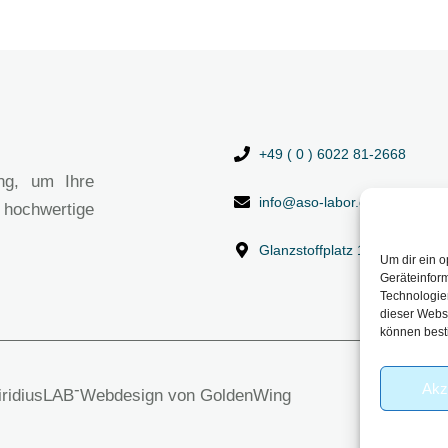
+49 ( 0 ) 6022 81-2668
ng, um Ihre
info@aso-labor.de
 hochwertige
Glanzstoffplatz 1, 63906 Erl
Um dir ein o
Geräteinfor
Technologien
dieser Websi
können best
Akz
-
viridiusLAB
Webdesign von GoldenWing