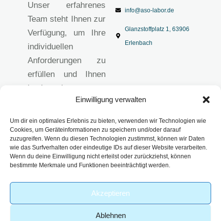
Unser erfahrenes
info@aso-labor.de
Team steht Ihnen zur
Glanzstoffplatz 1, 63906
Verfügung, um Ihre
Erlenbach
individuellen
Anforderungen zu
erfüllen und Ihnen
hochwertige
Einwilligung verwalten
analytische
Lösungen
Um dir ein optimales Erlebnis zu bieten, verwenden wir Technologien wie
anzubieten.
Cookies, um Geräteinformationen zu speichern und/oder darauf
zuzugreifen. Wenn du diesen Technologien zustimmst, können wir Daten
Impressum
wie das Surfverhalten oder eindeutige IDs auf dieser Website verarbeiten.
Datenschutzerklärun
Wenn du deine Einwilligung nicht erteilst oder zurückziehst, können
bestimmte Merkmale und Funktionen beeinträchtigt werden.
g
AGB
Akzeptieren
Ablehnen