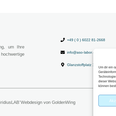
+49 ( 0 ) 6022 81-2668
ng, um Ihre
info@aso-labor.de
 hochwertige
Glanzstoffplatz 1, 63906 Erl
Um dir ein o
Geräteinfor
Technologien
dieser Websi
können best
Akz
-
viridiusLAB
Webdesign von GoldenWing