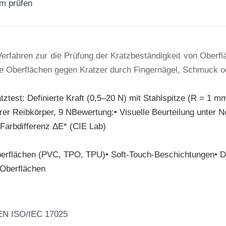
rm prüfen
Jetzt anfragen
erfahren zur die Prüfung der Kratzbeständigkeit von Ober
are Oberflächen gegen Kratzer durch Fingernägel, Schmuck 
ztest: Definierte Kraft (0,5–20 N) mit Stahlspitze (R = 1 m
rer Reibkörper, 9 NBewertung:• Visuelle Beurteilung unter N
Farbdifferenz ΔE* (CIE Lab)
Oberflächen (PVC, TPO, TPU)• Soft-Touch-Beschichtungen• D
-Oberflächen
 EN ISO/IEC 17025