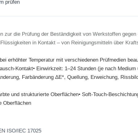
rm prüfen
Jetzt anfragen
en zur die Prüfung der Beständigkeit von Werkstoffen gege
üssigkeiten in Kontakt – von Reinigungsmitteln über Kraftst
 bei erhöhter Temperatur mit verschiedenen Prüfmedien beauf
bausch-Kontakt• Einwirkzeit: 1–24 Stunden (je nach Medium
nderung, Farbänderung ΔE*, Quellung, Erweichung, Rissbil
arbte und strukturierte Oberflächen• Soft-Touch-Beschichtu
e Oberflächen
 EN ISO/IEC 17025