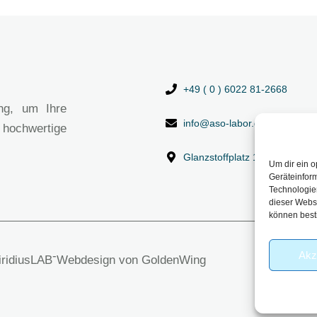
+49 ( 0 ) 6022 81-2668
ng, um Ihre
info@aso-labor.de
 hochwertige
Glanzstoffplatz 1, 63906 Erl
Um dir ein o
Geräteinfor
Technologien
dieser Websi
können best
Akz
-
viridiusLAB
Webdesign von GoldenWing