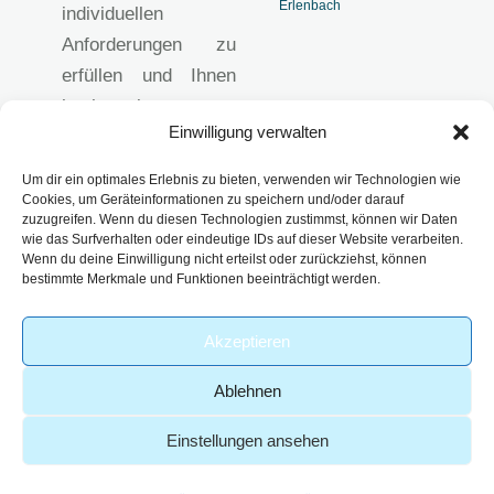
Erlenbach
individuellen
Anforderungen zu
erfüllen und Ihnen
hochwertige
Einwilligung verwalten
analytische
Lösungen
Um dir ein optimales Erlebnis zu bieten, verwenden wir Technologien wie
anzubieten.
Cookies, um Geräteinformationen zu speichern und/oder darauf
zuzugreifen. Wenn du diesen Technologien zustimmst, können wir Daten
Impressum
wie das Surfverhalten oder eindeutige IDs auf dieser Website verarbeiten.
Datenschutzerklärun
Wenn du deine Einwilligung nicht erteilst oder zurückziehst, können
bestimmte Merkmale und Funktionen beeinträchtigt werden.
g
AGB
Akzeptieren
Ablehnen
Einstellungen ansehen
-
© 2026 – Analytik Service
| Part of
Webdesign von
Obernburg GmbH
viridiusLAB
GoldenWing