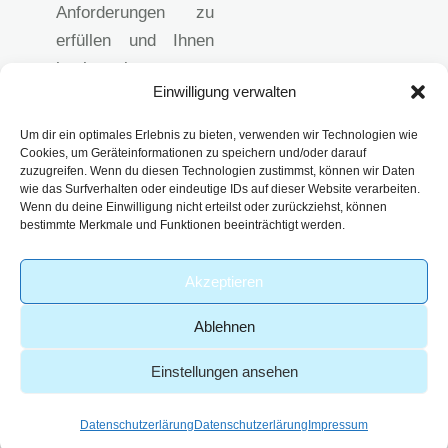
Anforderungen zu
erfüllen und Ihnen
hochwertige
Einwilligung verwalten
analytische
Lösungen
Um dir ein optimales Erlebnis zu bieten, verwenden wir Technologien wie
anzubieten.
Cookies, um Geräteinformationen zu speichern und/oder darauf
zuzugreifen. Wenn du diesen Technologien zustimmst, können wir Daten
Impressum
wie das Surfverhalten oder eindeutige IDs auf dieser Website verarbeiten.
Datenschutzerklärun
Wenn du deine Einwilligung nicht erteilst oder zurückziehst, können
bestimmte Merkmale und Funktionen beeinträchtigt werden.
g
AGB
Akzeptieren
Ablehnen
Einstellungen ansehen
-
© 2026 – Analytik Service
| Part of
Webdesign von
Obernburg GmbH
viridiusLAB
GoldenWing
Datenschutzerlärung
Datenschutzerlärung
Impressum