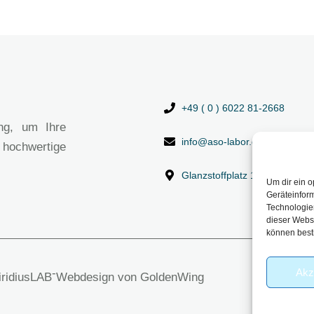
+49 ( 0 ) 6022 81-2668
ng, um Ihre
info@aso-labor.de
 hochwertige
Glanzstoffplatz 1, 63906 Erl
Um dir ein o
Geräteinfor
Technologien
dieser Websi
können best
Akz
-
viridiusLAB
Webdesign von GoldenWing