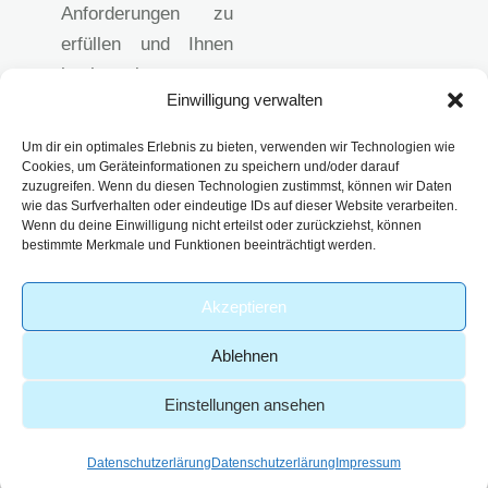
Anforderungen zu
erfüllen und Ihnen
hochwertige
Einwilligung verwalten
analytische
Lösungen
Um dir ein optimales Erlebnis zu bieten, verwenden wir Technologien wie
anzubieten.
Cookies, um Geräteinformationen zu speichern und/oder darauf
zuzugreifen. Wenn du diesen Technologien zustimmst, können wir Daten
Impressum
wie das Surfverhalten oder eindeutige IDs auf dieser Website verarbeiten.
Datenschutzerklärun
Wenn du deine Einwilligung nicht erteilst oder zurückziehst, können
bestimmte Merkmale und Funktionen beeinträchtigt werden.
g
AGB
Akzeptieren
Ablehnen
Einstellungen ansehen
-
© 2026 – Analytik Service
| Part of
Webdesign von
Obernburg GmbH
viridiusLAB
GoldenWing
Datenschutzerlärung
Datenschutzerlärung
Impressum