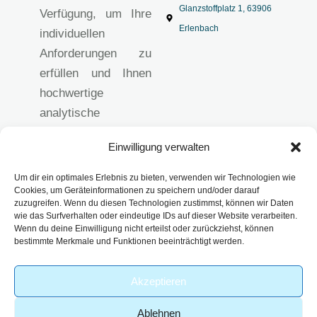
Glanzstoffplatz 1, 63906
Verfügung, um Ihre
Erlenbach
individuellen
Anforderungen zu
erfüllen und Ihnen
hochwertige
analytische
Lösungen
Einwilligung verwalten
anzubieten.
Impressum
Um dir ein optimales Erlebnis zu bieten, verwenden wir Technologien wie
Datenschutzerklärun
Cookies, um Geräteinformationen zu speichern und/oder darauf
zuzugreifen. Wenn du diesen Technologien zustimmst, können wir Daten
g
wie das Surfverhalten oder eindeutige IDs auf dieser Website verarbeiten.
Wenn du deine Einwilligung nicht erteilst oder zurückziehst, können
AGB
bestimmte Merkmale und Funktionen beeinträchtigt werden.
Akzeptieren
-
Ablehnen
© 2026 – Analytik Service
| Part of
Webdesign von