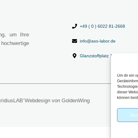
+49 ( 0 ) 6022 81-2668
ng, um Ihre
info@aso-labor.de
 hochwertige
Glanzstoffplatz 1, 63906 Erl
Um dir ein o
Geräteinfor
Technologien
dieser Websi
können best
-
viridiusLAB
Webdesign von GoldenWing
Akz